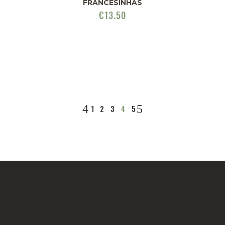
FRANCESINHAS
€
13.50
1
2
3
4
5