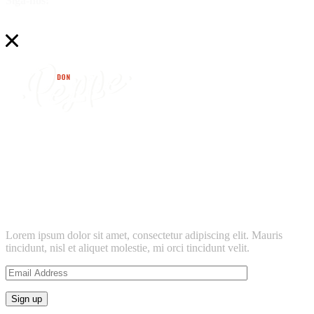
Siga-nos:
find
don peppe’s
location near
Lorem ipsum dolor sit amet, consectetur adipiscing elit. Mauris
tincidunt, nisl et aliquet molestie, mi orci tincidunt velit.
Sign up