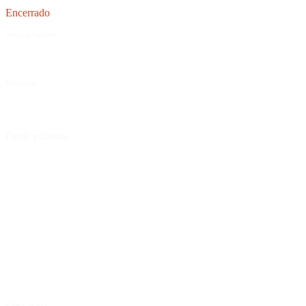
Encerrado
Terça a Sábado
12:00 às 15:00 | 19:00 às 23:00
Domingo
18:00 às 23:00
Onde estamos
Rua dos Barbosas 149, 4715-213 Braga