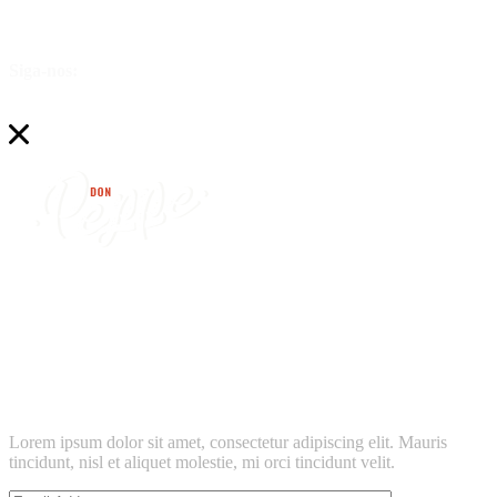
Siga-nos:
find
don peppe’s
location near
Lorem ipsum dolor sit amet, consectetur adipiscing elit. Mauris
tincidunt, nisl et aliquet molestie, mi orci tincidunt velit.