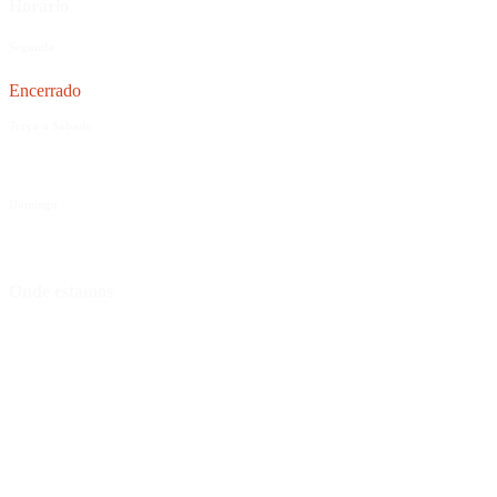
Horário
Segunda
Encerrado
Terça a Sábado
12:00 às 15:00 | 19:00 às 23:00
Domingo
18:00 às 23:00
Onde estamos
Rua dos Barbosas 149, 4715-213 Braga