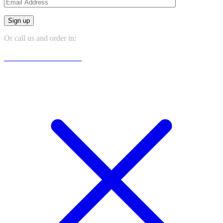
Sign up
Or call us and order in:
+381 065 666 6666